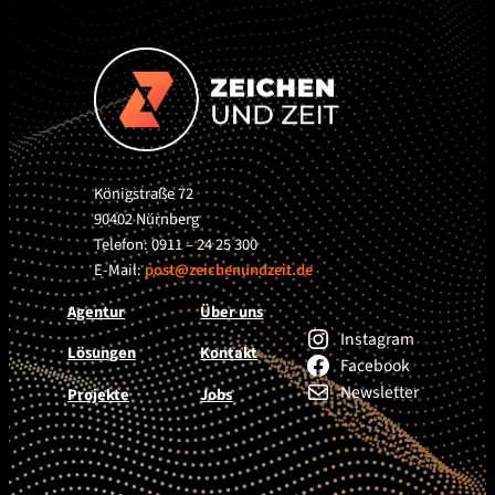
Königstraße 72
90402 Nürnberg
Telefon: 0911 – 24 25 300
E-Mail:
post@zeichenundzeit.de
Agentur
Über uns
Instagram
Lösungen
Kontakt
Facebook
Newsletter
Projekte
Jobs