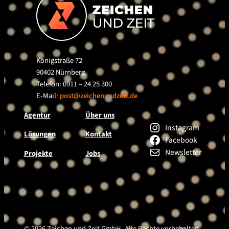
Königstraße 72
90402 Nürnberg
Telefon: 0911 – 24 25 300
E-Mail:
post@zeichenundzeit.de
Agentur
Über uns
Instagram
Lösungen
Kontakt
Facebook
Newsletter
Projekte
Jobs
© 2026 Zeichen und Zeit GmbH. Alle Rechte vorbehalten.