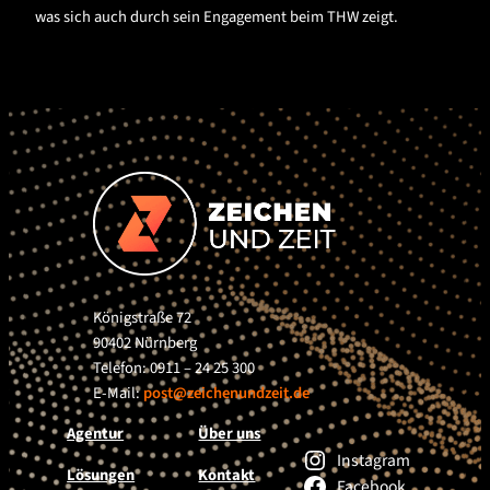
was sich auch durch sein Engagement beim THW zeigt.
Königstraße 72
90402 Nürnberg
Telefon: 0911 – 24 25 300
E-Mail:
post@zeichenundzeit.de
Agentur
Über uns
Instagram
Lösungen
Kontakt
Facebook