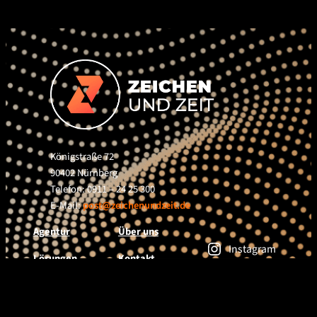
Königstraße 72
90402 Nürnberg
Telefon: 0911 – 24 25 300
E-Mail:
post@zeichenundzeit.de
Agentur
Über uns
Instagram
Lösungen
Kontakt
Facebook
Newsletter
Projekte
Jobs