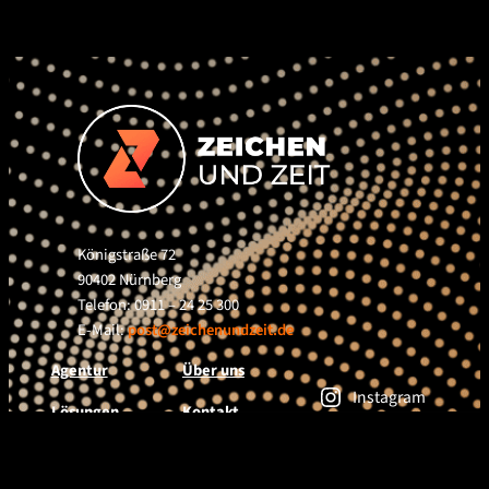
Königstraße 72
90402 Nürnberg
Telefon: 0911 – 24 25 300
E-Mail:
post@zeichenundzeit.de
Agentur
Über uns
Instagram
Lösungen
Kontakt
Facebook
Newsletter
Projekte
Jobs